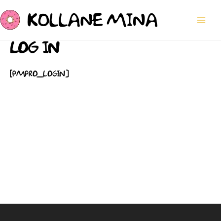
SKIP
MAI
TO
ME
CONTENT
LOG IN
[PMPRO_LOGIN]