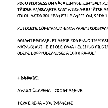
KOGU PROTSESS ON VÄGA LIHTNE, LIHTSALT K
TÄIDKE MÄRKMETE KAST NING MUU JÄTKE MEI
FOTOT. MIDA ROHKEM PILTE MEIL ON, SEDA
KUI OLETE LÕPETANUD ENDA PAKETI KOOSTAMI
GARANTEERIME, ET MEIE KOGENUD TIPPTAS
NÄINUD! KUI TE EI OLE OMA TELLITUD PIL
OLETE LÕPPTULEMUSEGA 100% RAHUL!
HINNAKIRI:
AINULT ÜLAKEHA – 20€ INIMENE
TERVE KEHA – 30€ INIMENE