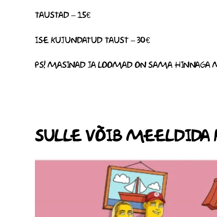
TAUSTAD – 15€
ISE KUJUNDATUD TAUST – 30€
PS! MASINAD JA LOOMAD ON SAMA HINNAGA
SULLE VÕIB MEELDIDA 
HINNAVAHEMIK:
SELLEL
35,00 €
TOOTEL
KUNI
45,00 €
ON
MITU
VARIANTI.