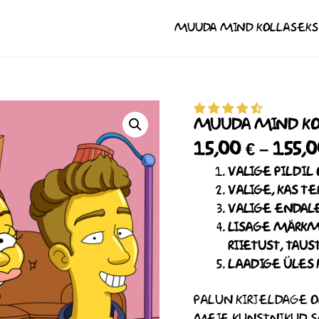
MUUDA MIND KOLLASEKS
MUUDA
MIND
MUUDA MIND KO
KOLLASEKS
15,00
€
–
155,
KOGUS
VALIGE PILDI
VALIGE, KAS T
VALIGE ENDALE
LISAGE MÄRKM
RIIETUST, TAUS
LAADIGE ÜLES K
PALUN KIRJELDAGE O
MEIE KUNSTNIKUD S