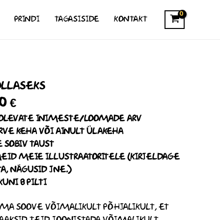
155,00 €
PRINDI
TAGASISIDE
KONTAKT
HINNAVAHEMIK:
LLASEKS
15,00 €
KUNI
00
€
155,00 €
L OLEVATE INIMESTE/LOOMADE ARV
ERVE KEHA VÕI AINULT ÜLAKEHA
 SOBIV TAUST
EID MEIE ILLUSTRAATORITELE (KIRJELDAGE
TA, NÄGUSID JNE.)
UNI 8 PILTI
MA SOOVE VÕIMALIKULT PÕHJALIKULT, ET
AAKSID TEID JOONISTADA VÕIMALIKULT