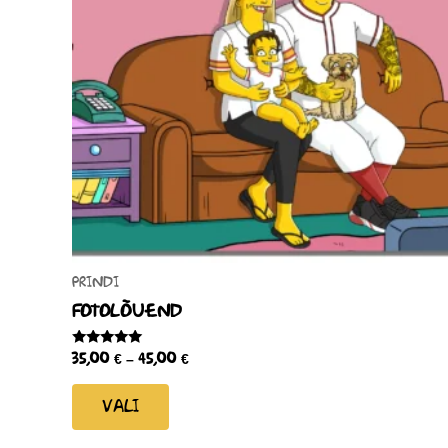
VALIKUID
SAAB
TEHA
TOOTELEHEL.
PRINDI
FOTOLÕUEND
HINNANGUGA
35,00
€
–
45,00
€
0
/
5
VALI