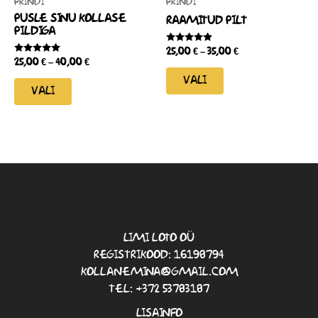
PRINDI
PRINDI
PUSLE SINU KOLLASE
RAAMITUD PILT
PILDIGA
HINNANGUGA
25,00
€
–
35,00
€
0
HINNANGUGA
25,00
€
–
40,00
€
/
0
5
/
VALI
5
VALI
LIMI LOTO OÜ
REGISTRIKOOD: 16198794
KOLLANEMINA@GMAIL.COM
TEL: +372 53783187
LISAINFO