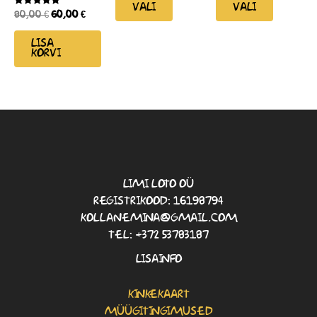
5
5
VALI
VALI
HINNANGUGA
80,00
€
60,00
€
0
/
5
LISA
KORVI
LIMI LOTO OÜ
REGISTRIKOOD: 16198794
KOLLANEMINA@GMAIL.COM
TEL: +372 53783187
LISAINFO
KINKEKAART
MÜÜGITINGIMUSED