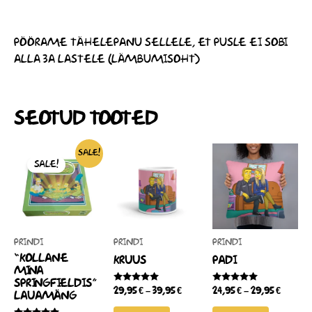
PÖÖRAME TÄHELEPANU SELLELE, ET PUSLE EI SOBI
ALLA 3A LASTELE (LÄMBUMISOHT)
SEOTUD TOOTED
ALGNE
PRAEGUNE
HINNAVAHEMIK:
HINNA
SELLEL
SELLEL
SALE!
HIND
HIND
29,95 €
24,95 €
SALE!
TOOTEL
TOOTEL
OLI:
ON:
KUNI
KUNI
80,00 €.
60,00 €.
ON
39,95 €
ON
29,95 €
MITU
MITU
VARIANTI.
VARIANT
VALIKUID
VALIKUI
PRINDI
PRINDI
PRINDI
SAAB
SAAB
“KOLLANE
KRUUS
PADI
TEHA
TEHA
MINA
SPRINGFIELDIS”
TOOTELEHEL.
TOOTEL
HINNANGUGA
HINNANGUGA
29,95
€
–
39,95
€
24,95
€
–
29,95
€
LAUAMÄNG
0
0
/
/