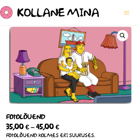
SKIP
MAI
TO
ME
CONTENT
HINNAVAHEMIK:
FOTOLÕUEND
KOGUS
35,00 €
KUNI
45,00 €
FOTOLÕUEND
35,00
€
–
45,00
€
FOTOLÕUEND KOLMES ERI SUURUSES.