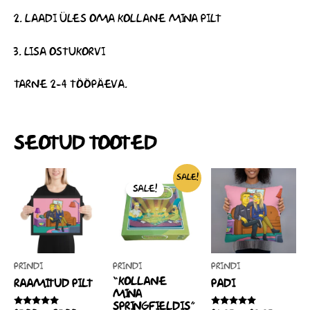
2. LAADI ÜLES OMA KOLLANE MINA PILT
3. LISA OSTUKORVI
TARNE 2-4 TÖÖPÄEVA.
SEOTUD TOOTED
HINNAVAHEMIK:
ALGNE
PRAEGUNE
HINNA
SELLEL
SELLEL
SALE!
25,00 €
HIND
HIND
24,95 €
SALE!
TOOTEL
TOOTEL
KUNI
OLI:
ON:
KUNI
ON
35,00 €
80,00 €.
60,00 €.
ON
29,95 €
MITU
MITU
VARIANTI.
VARIANT
VALIKUID
VALIKUI
PRINDI
PRINDI
PRINDI
SAAB
SAAB
“KOLLANE
RAAMITUD PILT
PADI
TEHA
TEHA
MINA
SPRINGFIELDIS”
TOOTELEHEL.
TOOTEL